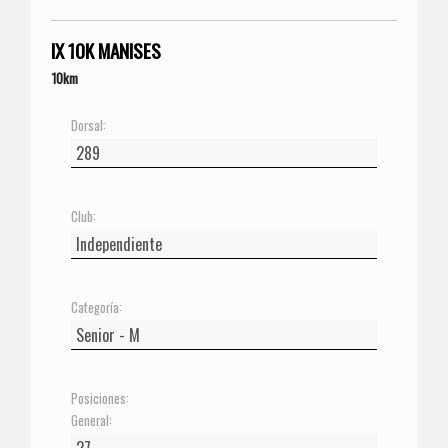
IX 10K MANISES
10km
Dorsal:
Club:
Categoría:
Posiciones:
General: