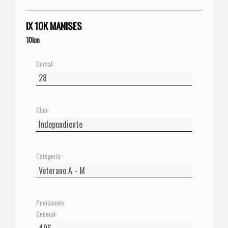
IX 10K MANISES
10km
Dorsal:
Club:
Categoría:
Posiciones:
General: