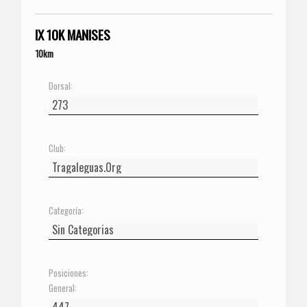
IX 10K MANISES
10km
Dorsal:
Club:
Categoría:
Posiciones:
General: