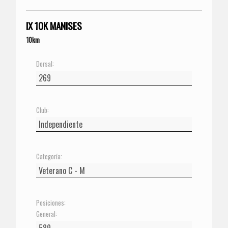
IX 10K MANISES
10km
Dorsal:
Club:
Categoría:
Posiciones:
General: