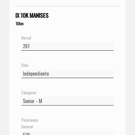
IX 10K MANISES
10km
Dorsal:
Club:
Categoría:
Posiciones:
General: