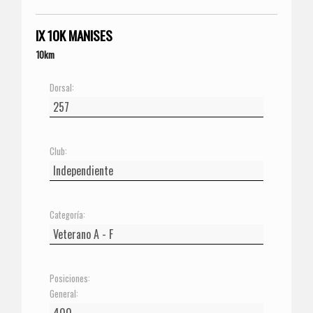
IX 10K MANISES
10km
Dorsal:
Club:
Categoría:
Posiciones:
General: