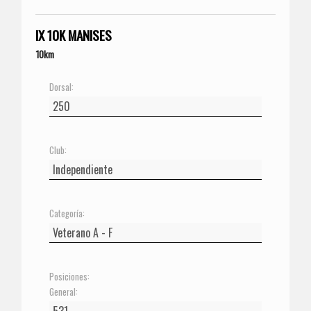
IX 10K MANISES
10km
Dorsal:
Club:
Categoría:
Posiciones:
General: