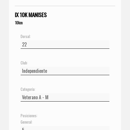
IX 10K MANISES
10km
Dorsal:
Club:
Categoría:
Posiciones:
General: