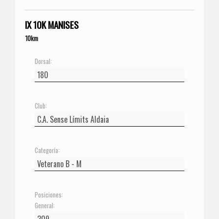
IX 10K MANISES
10km
Dorsal:
Club:
Categoría:
Posiciones:
General: