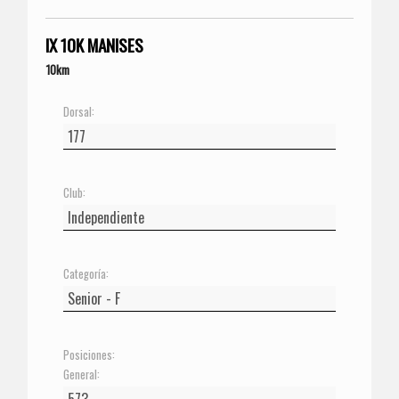
IX 10K MANISES
10km
Dorsal:
Club:
Categoría:
Posiciones:
General: