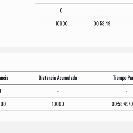
0
-
10000
00:58:49
ancia
Distancia Acumulada
Tiempo Par
0
-
-
000
10000
00:58:49/0