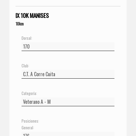
IX 10K MANISES
10km
Dorsal:
Club:
Categoría:
Posiciones:
General: