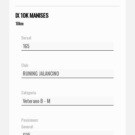
IX 10K MANISES
10km
Dorsal:
Club:
Categoría:
Posiciones:
General: