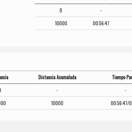
0
-
10000
00:56:47
ancia
Distancia Acumulada
Tiempo Par
0
-
-
000
10000
00:56:47/0