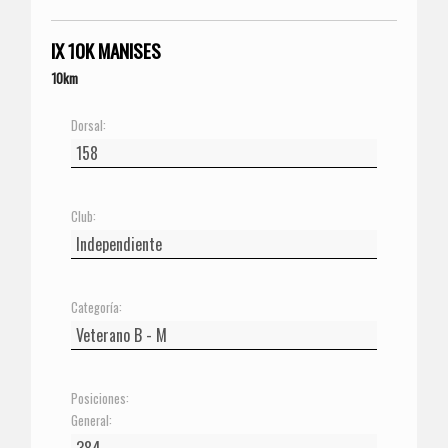
IX 10K MANISES
10km
Dorsal:
Club:
Categoría:
Posiciones:
General: