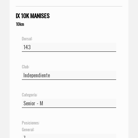
IX 10K MANISES
10km
Dorsal:
Club:
Categoría:
Posiciones:
General: