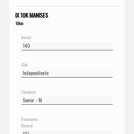
IX 10K MANISES
10km
Dorsal:
Club:
Categoría:
Posiciones:
General: