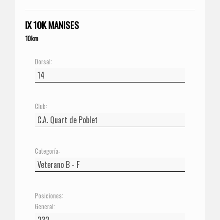
IX 10K MANISES
10km
Dorsal:
Club:
Categoría:
Posiciones:
General: