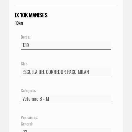
IX 10K MANISES
10km
Dorsal:
Club:
Categoría:
Posiciones:
General: