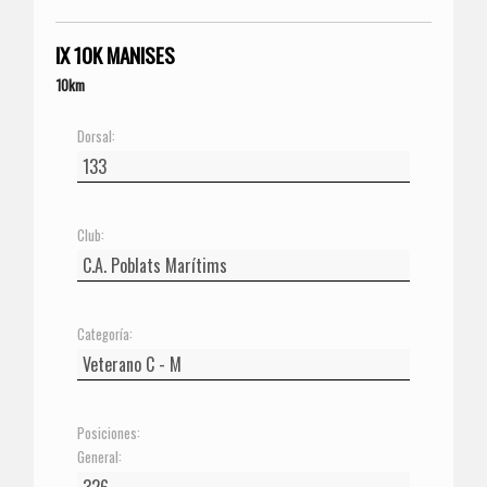
IX 10K MANISES
10km
Dorsal:
Club:
Categoría:
Posiciones:
General: