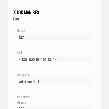
IX 10K MANISES
10km
Dorsal:
Club:
Categoría:
Posiciones:
General: