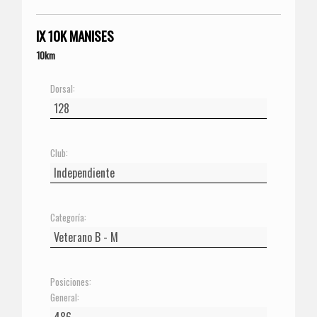
IX 10K MANISES
10km
Dorsal:
Club:
Categoría:
Posiciones:
General: