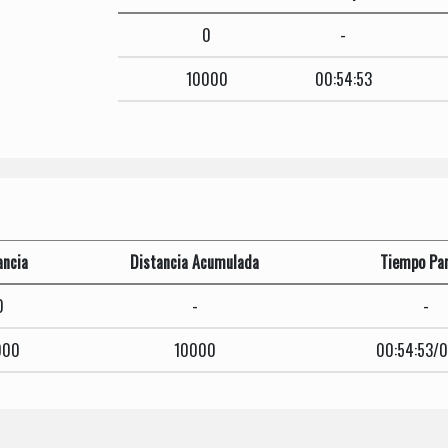
0
-
10000
00:54:53
ancia
Distancia Acumulada
Tiempo Par
0
-
-
000
10000
00:54:53/0