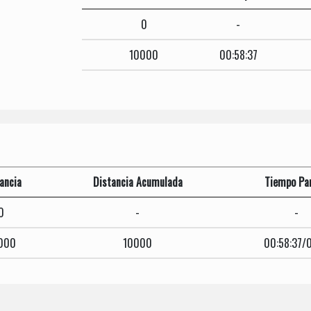
0
-
10000
00:58:37
ancia
Distancia Acumulada
Tiempo Par
0
-
-
000
10000
00:58:37/0