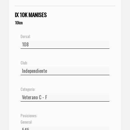
IX 10K MANISES
10km
Dorsal:
Club:
Categoría:
Posiciones:
General: