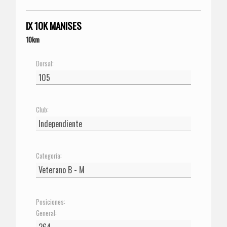
IX 10K MANISES
10km
Dorsal:
Club:
Categoría:
Posiciones:
General: