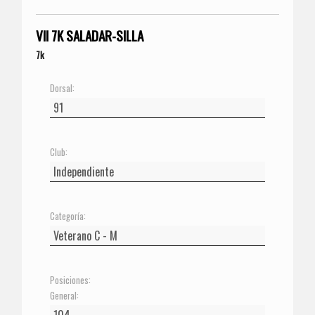
VII 7K SALADAR-SILLA
7k
Dorsal:
Club:
Categoría:
Posiciones:
General: