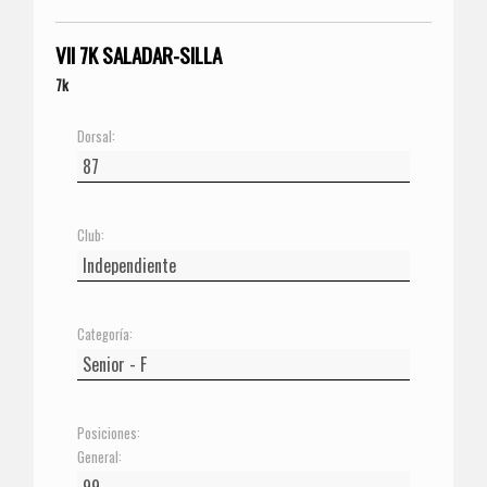
VII 7K SALADAR-SILLA
7k
Dorsal:
Club:
Categoría:
Posiciones:
General: