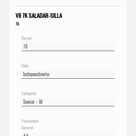
VII 7K SALADAR-SILLA
7k
Dorsal:
Club:
Categoría:
Posiciones:
General: