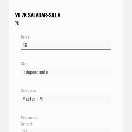
VII 7K SALADAR-SILLA
7k
Dorsal:
Club:
Categoría:
Posiciones:
General: