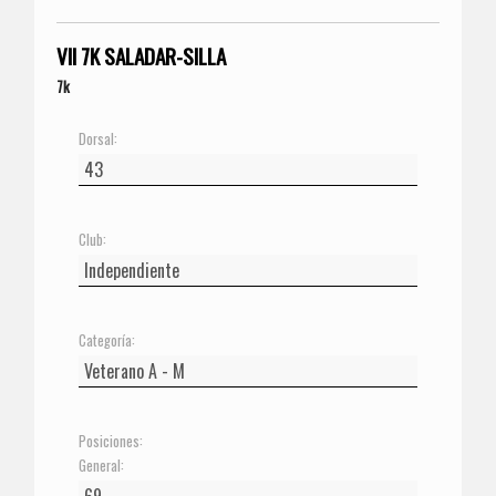
VII 7K SALADAR-SILLA
7k
Dorsal:
Club:
Categoría:
Posiciones:
General: