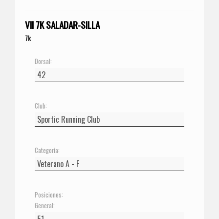
VII 7K SALADAR-SILLA
7k
Dorsal:
Club:
Categoría:
Posiciones:
General: