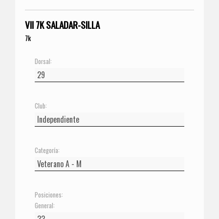
VII 7K SALADAR-SILLA
7k
Dorsal:
Club:
Categoría:
Posiciones:
General: