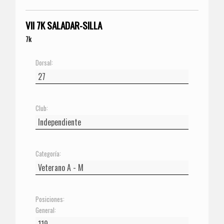
VII 7K SALADAR-SILLA
7k
Dorsal:
Club:
Categoría:
Posiciones:
General: