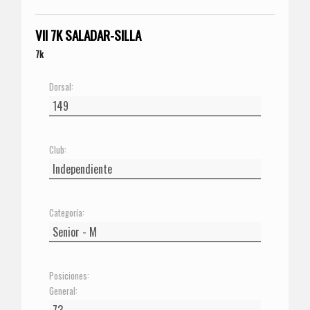
VII 7K SALADAR-SILLA
7k
Dorsal:
Club:
Categoría:
Posiciones:
General: