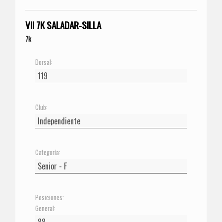
VII 7K SALADAR-SILLA
7k
Dorsal:
Club:
Categoría:
Posiciones:
General: