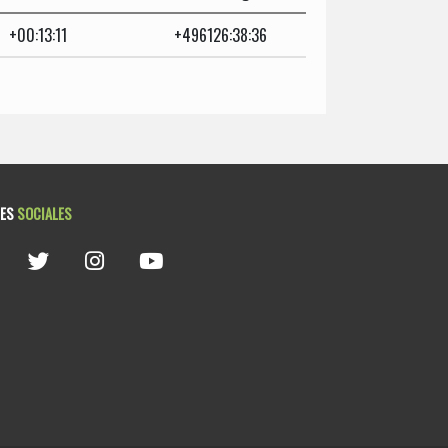
+00:13:11
+496126:38:36
DES
SOCIALES