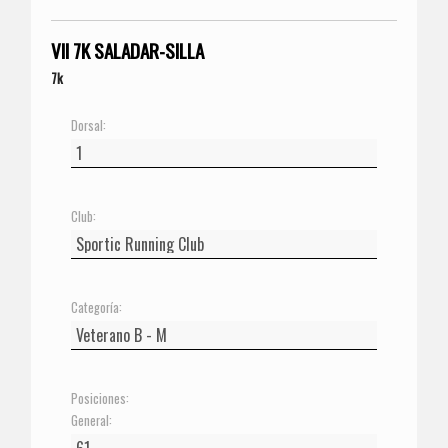
VII 7K SALADAR-SILLA
7k
Dorsal:
Club:
Categoría:
Posiciones:
General: