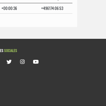
+00:00:36
+496174:06:53
DES
SOCIALES