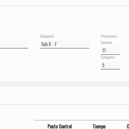
Categoría:
Posiciones:
General:
Categoría:
Punto Control
Tiempo
C