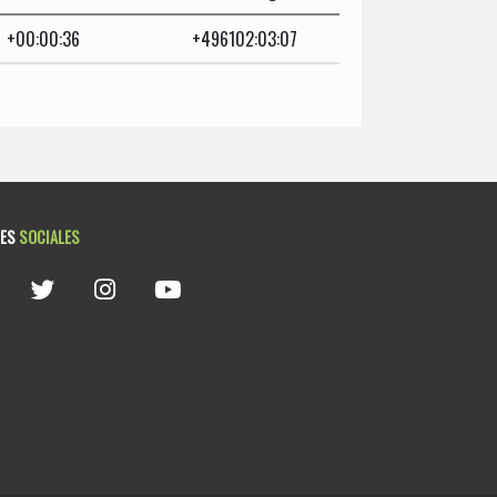
+00:00:36
+496102:03:07
DES
SOCIALES