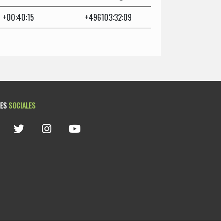
+00:40:15
+496103:32:09
DES
SOCIALES