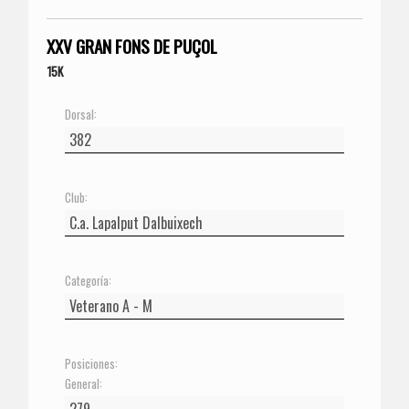
XXV GRAN FONS DE PUÇOL
15K
Dorsal:
Club:
Categoría:
Posiciones:
General: