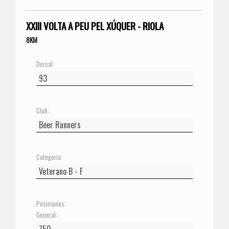
XXIII VOLTA A PEU PEL XÚQUER - RIOLA
8KM
Dorsal:
Club:
Categoría:
Posiciones:
General: