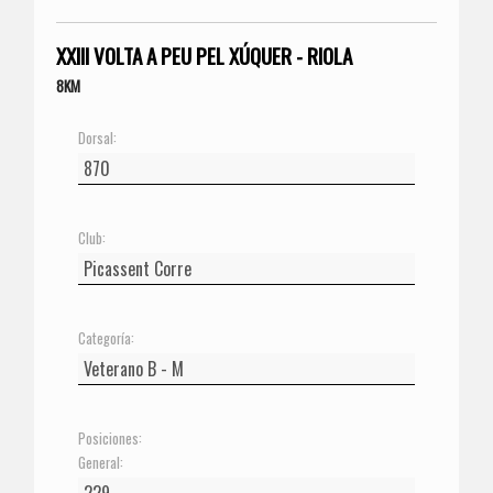
XXIII VOLTA A PEU PEL XÚQUER - RIOLA
8KM
Dorsal:
Club:
Categoría:
Posiciones:
General: