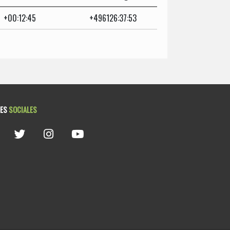
+00:12:45
+496126:37:53
DES
SOCIALES