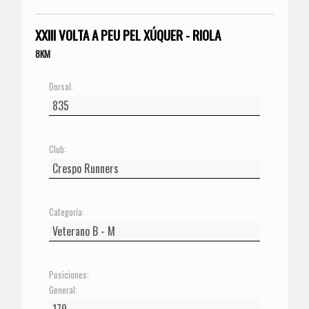
XXIII VOLTA A PEU PEL XÚQUER - RIOLA
8KM
Dorsal:
Club:
Categoría:
Posiciones:
General: