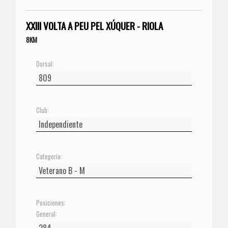
XXIII VOLTA A PEU PEL XÚQUER - RIOLA
8KM
Dorsal:
Club:
Categoría:
Posiciones:
General: