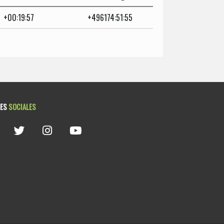
+00:19:57
+496174:51:55
DES
SOCIALES