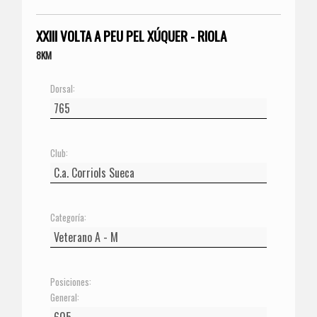
XXIII VOLTA A PEU PEL XÚQUER - RIOLA
8KM
Dorsal:
Club:
Categoría:
Posiciones:
General: