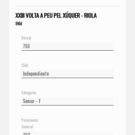
XXIII VOLTA A PEU PEL XÚQUER - RIOLA
8KM
Dorsal:
Club:
Categoría:
Posiciones:
General: